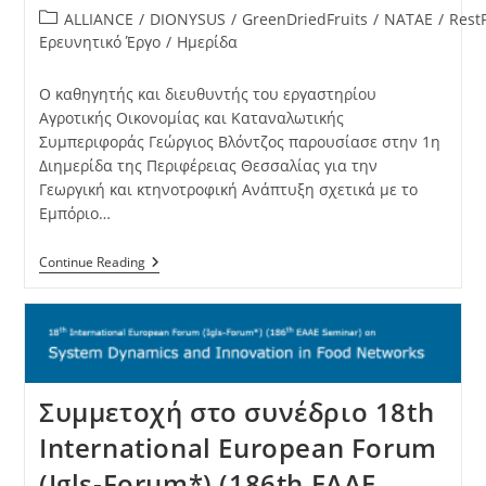
ALLIANCE
/
DIONYSUS
/
GreenDriedFruits
/
NATAE
/
RestP
Ερευνητικό Έργο
/
Ημερίδα
Ο καθηγητής και διευθυντής του εργαστηρίου
Αγροτικής Οικονομίας και Καταναλωτικής
Συμπεριφοράς Γεώργιος Βλόντζος παρουσίασε στην 1η
Διημερίδα της Περιφέρειας Θεσσαλίας για την
Γεωργική και κτηνοτροφική Ανάπτυξη σχετικά με το
Εμπόριο…
Continue Reading
Συμμετοχή στο συνέδριο 18th
International European Forum
(Igls-Forum*) (186th EAAE