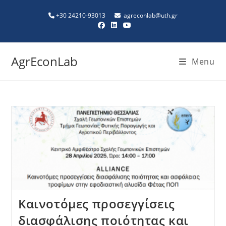
+30 24210-93013
agreconlab@uth.gr
AgrEconLab
Menu
Καινοτόμες προσεγγίσεις
διασφάλισης ποιότητας και