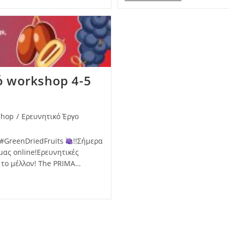
ό workshop 4-5
shop
/
Ερευνητικό Έργο
 #GreenDriedFruits
!!Σήμερα
μας online!Ερευνητικές
 το μέλλον! The PRIMA…