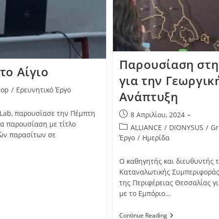
Παρουσίαση στην
το Αίγιο
για την Γεωργικ
hop
/
Ερευνητικό Έργο
Ανάπτυξη
Lab, παρουσίασε την Πέμπτη
8 Απριλίου, 2024
ια παρουσίαση με τίτλο
ALLIANCE
/
DIONYSUS
/
Gr
κών παρασίτων σε
Έργο
/
Ημερίδα
Ο καθηγητής και διευθυντής τ
Καταναλωτικής Συμπεριφοράς 
της Περιφέρειας Θεσσαλίας γι
με το Εμπόριο…
Continue Reading