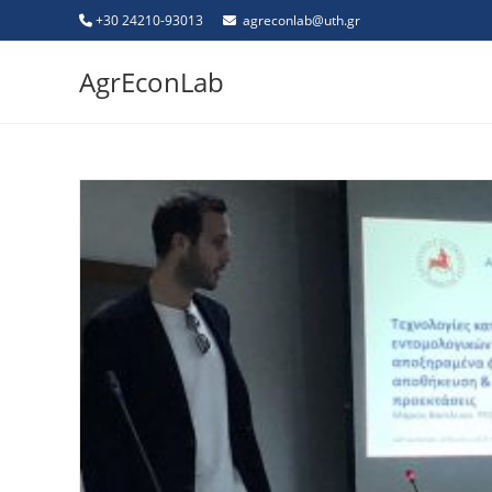
+30 24210-93013
agreconlab@uth.gr
AgrEconLab