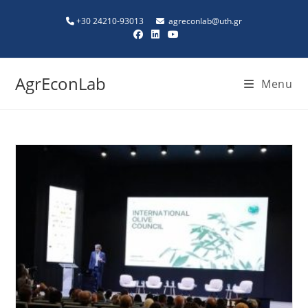
+30 24210-93013
agreconlab@uth.gr
AgrEconLab
Menu