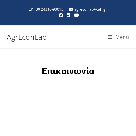
+30 24210-93013
agreconlab@uth.gr
AgrEconLab
Menu
Επικοινωνία