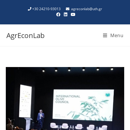
+30 24210-93013
agreconlab@uth.gr
AgrEconLab
Menu